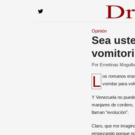
Opinión
Sea ust
vomitor
Por Ernetinas Mogoll
Los romanos eran conocidos por muchas cosas, no todas buenas, entre alguna la “sana” costumbre de
vomitar para vol
Y Venezuela no puede 
manjares de cordero, 
llaman “evolución”.
Claro, que me imagino
empezando porque no m