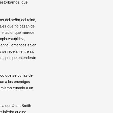
e estorbamos, que
as del señor del reino,
uales que no pasan de
es el autor que merece
opia estupidez,
annel, entonces salen
 se revelan entre sí.
ual, porque entenderán
ico que se burlas de
gue a los enemigos
 lo mismo cuando a un
e a que Juan Smith
 inferior que no