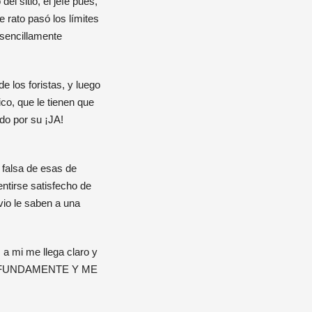
l sitio, el jefe pues,
 rato pasó los límites
 sencillamente
e los foristas, y luego
ico, que le tienen que
do por su ¡JA!
 falsa de esas de
entirse satisfecho de
vio le saben a una
 a mi me llega claro y
OFUNDAMENTE Y ME