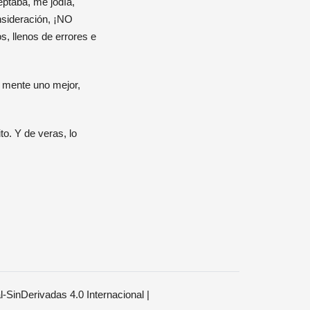
eptaba, me jodía,
onsideración, ¡NO
, llenos de errores e
en mente uno mejor,
to. Y de veras, lo
SinDerivadas 4.0 Internacional
|