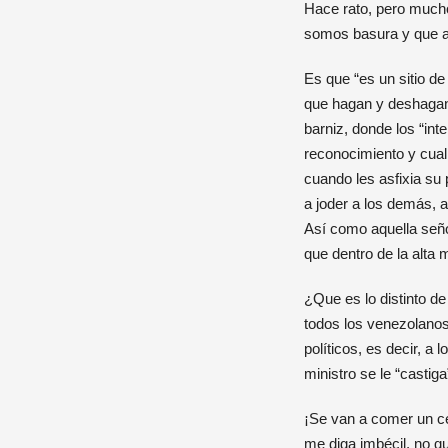
Hace rato, pero mucho
somos basura y que a 
Es que “es un sitio de
que hagan y deshagan,
barniz, donde los “int
reconocimiento y cual
cuando les asfixia s
a joder a los demás, 
Así como aquella seño
que dentro de la alt
¿Que es lo distinto d
todos los venezolano
políticos, es decir, a
ministro se le “casti
¡Se van a comer un c
me diga imbécil, no qu