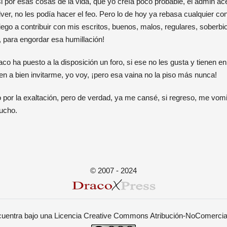
si por esas cosas de la vida, que yo creía poco probable, el admin ac
ver, no les podía hacer el feo. Pero lo de hoy ya rebasa cualquier c
 a contribuir con mis escritos, buenos, malos, regulares, soberbios
, para engordar esa humillación!
aco ha puesto a la disposición un foro, si ese no les gusta y tienen 
en a bien invitarme, yo voy, ¡pero esa vaina no la piso más nunca!
 por la exaltación, pero de verdad, ya me cansé, si regreso, me vomi
ucho.
© 2007 - 2024
ncuentra bajo una
Licencia Creative Commons Atribución-NoComercial-