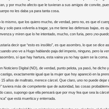
an, y por mucho afecto que le tuvieran a sus amigos de convite, pue
cuerpo no les daba ya para tanta cosa.
lo mismo, que los quiero mucho, de verdad, pero no, es que el cuer
la y solo para volverla a tragar, ya me tiene las defensas bajas, es 
enza y miren que lo he intentado, mucho, con furia, pero ¡no-puedo
aría decir que “esto es insólito”, es que asombro, lo que se dice a
uando uno ve a Hugo hablando paja del imperio, ninguno, pero la ver
sombro, sí que hay hartura, esta vaina ya no hay quien se la coma.
 Noticiero Digital (ND), de verdad, punto pelota, ya pasó, he dicho y
castigo, exactamente igual que la mujer que hoy apareció en la pre
15 años de maltrato, merece cárcel. Que claro, uno no puede dejar d
e” tuviera más de competente que de autoridad, las cosas probablem
 todo caso, supongo que ella pensará que por muy fea que sea la cárce
nca” que está muertica y enterrada.