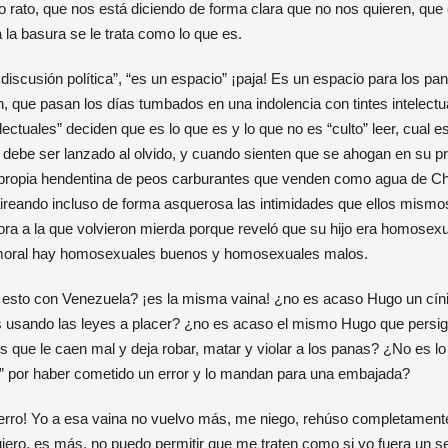
 rato, que nos está diciendo de forma clara que no nos quieren, qu
la basura se le trata como lo que es.
 discusión política”, “es un espacio” ¡paja! Es un espacio para los pan
 que pasan los días tumbados en una indolencia con tintes intelect
electuales” deciden que es lo que es y lo que no es “culto” leer, cual 
 debe ser lanzado al olvido, y cuando sienten que se ahogan en su pr
u propia hendentina de peos carburantes que venden como agua de Ch
aireando incluso de forma asquerosa las intimidades que ellos mismos
ra a la que volvieron mierda porque reveló que su hijo era homosex
a moral hay homosexuales buenos y homosexuales malos.
e esto con Venezuela? ¡es la misma vaina! ¿no es acaso Hugo un cín
s usando las leyes a placer? ¿no es acaso el mismo Hugo que persi
 los que le caen mal y deja robar, matar y violar a los panas? ¿No es
ga” por haber cometido un error y lo mandan para una embajada?
erro! Yo a esa vaina no vuelvo más, me niego, rehúso completament
iero, es más, no puedo permitir que me traten como si yo fuera un ser