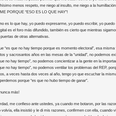
hísimo menos respeto, me niego al insulto, me niego a la humillació
ME PORQUE “ESO ES LO QUE HAY”!
o es lo que hay, yo puedo expresarme, yo puedo escribir, yo puedo di
igital es el foro más difundido, también es cierto que mientras sigam
puertas de otras alternativas.
ue “es que no hay tiempo porque es momento electoral”, esa misma v
tos y sacrosantos años en las mesas de la “unidad”, no podemos exi
que no hay tiempo”, no podemos concientizar a la gente en la importanc
 que no hay tiempo”, no podemos ventilar los problemas del REP, por
ños, a veces hasta dos veces al año, tengo yo que escuchar la misma
perdemos porque “es que no hubo tiempo de ganar”.
¡nunca más!
verdad, me confieso ante ustedes, ya cuando me botaron, por las raz
o volvía, ella insistió y le di mis razones, confirmen con ella, cuando v