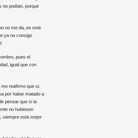
s no podían, porque
po no me da, es este
que ya no consigo
!
sombro, pues el
dad, igual que con
 me reafirmo que sí,
nsa por habar matado a
e pensar que si la
ente no hubiesen
l, siempre está mejor