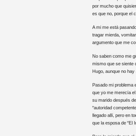
por mucho que quisier
es que no, porque el 
A mi me está pasando 
tragar mierda, vomitar
argumento que me conv
No saben como me gust
mismo que se siente c
Hugo, aunque no hay a
Pasado mi problema en
que yo me merecía el 
su marido después de 
“autoridad competent
llegado allí, pero en
que la esposa de “El I