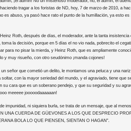
admin, ¡el admin! No un misterioso moderador, no, el admin, el dueño de
haciendo tragar a los foristas de ND, hoy, 7 de marzo de 2010, a hace
no es abuso, ya pasó hace rato el punto de la humillación, ya esto es
Heinz Roth, después de días, el moderador, ante la tanta insistencia d
, toma la decisión, porque en 5 días el no vio nada, pobrecito el cegat
ar para no pisar la mierda, y Heinz Roth, que es ampliamente conoci
ilo y muy risueño, con otro seudónimo ¡manda cojones!
 un señor que cometió un delito, le montamos una peluca y una nariz
 soltar, con la mayor seriedad del mundo, y el agraviado, tiene que s
a en su cara que es un soberano pendejo, y que su seguridad y su agra
oooo meeeee jooooodaaaaaan!
de impunidad, ni siquiera burla, se trata de un mensaje, que al menos
 SON UNA CUERDA DE GÜEVONES A LOS QUE DESPRECIO PR
RANA BOLA LO QUE PIENSEN, SIENTAN O HAGAN”.