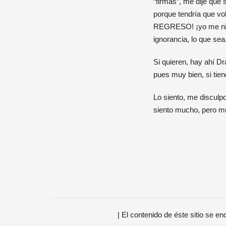
“firmas”, me dije que 
porque tendría que vol
REGRESO! ¡yo me niego
ignorancia, lo que sea
Si quieren, hay ahí Dr
pues muy bien, si tien
Lo siento, me disculpo
siento mucho, pero m
| El contenido de éste sitio se e