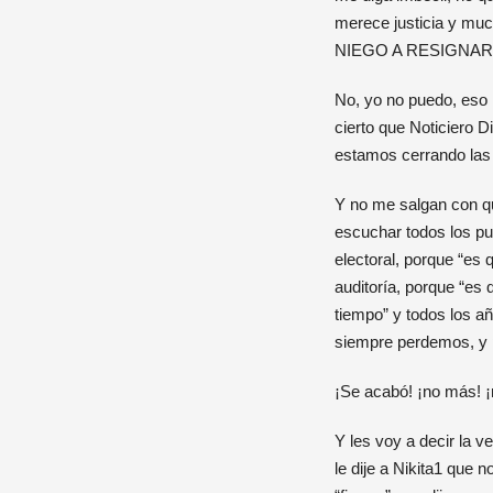
merece justicia y muc
NIEGO A RESIGNAR
No, yo no puedo, eso n
cierto que Noticiero D
estamos cerrando las 
Y no me salgan con q
escuchar todos los pu
electoral, porque “es 
auditoría, porque “es
tiempo” y todos los a
siempre perdemos, y 
¡Se acabó! ¡no más! 
Y les voy a decir la 
le dije a Nikita1 que n