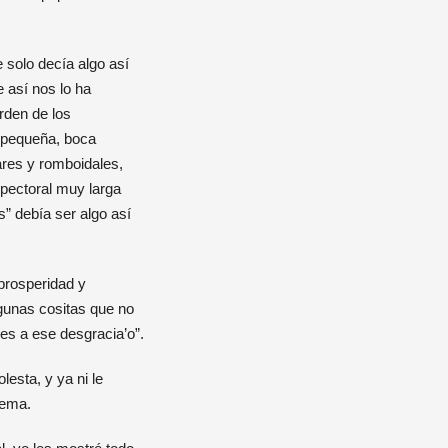
 solo decía algo así
 así nos lo ha
rden de los
a pequeña, boca
ares y romboidales,
 pectoral muy larga
” debía ser algo así
 prosperidad y
gunas cositas que no
es a ese desgracia’o”.
esta, y ya ni le
tema.