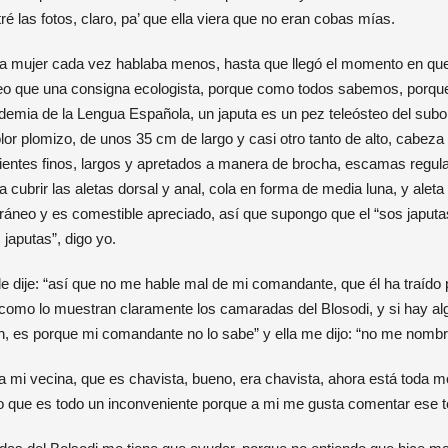
 las fotos, claro, pa’ que ella viera que no eran cobas mías.
e la mujer cada vez hablaba menos, hasta que llegó el momento en que
eo que una consigna ecologista, porque como todos sabemos, porque
emia de la Lengua Española, un japuta es un pez teleósteo del subo
olor plomizo, de unos 35 cm de largo y casi otro tanto de alto, cabez
entes finos, largos y apretados a manera de brocha, escamas regul
 cubrir las aletas dorsal y anal, cola en forma de media luna, y aleta
rráneo y es comestible apreciado, así que supongo que el “sos japutas
japutas”, digo yo.
le dije: “así que no me hable mal de mi comandante, que él ha traído
 como lo muestran claramente los camaradas del Blosodi, y si hay al
en, es porque mi comandante no lo sabe” y ella me dijo: “no me nombr
 mi vecina, que es chavista, bueno, era chavista, ahora está toda mol
lo que es todo un inconveniente porque a mi me gusta comentar ese 