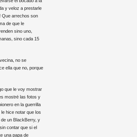
evarse el bocado a la
a y veloz a prestarle
0! Que arrechos son
ma de que le
venden sino uno,
emanas, sino cada 15
 vecina, no se
ce ella que no, porque
igo que le voy mostrar
es mostré las fotos y
onero en la guerrilla
 le hice notar que los
 de un BlackBerry, y
in contar que si el
te una papa de