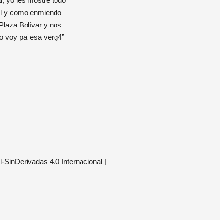
, yo les mostré todo
mal y como enmiendo
 Plaza Bolívar y nos
o voy pa’ esa verg4”
SinDerivadas 4.0 Internacional
|