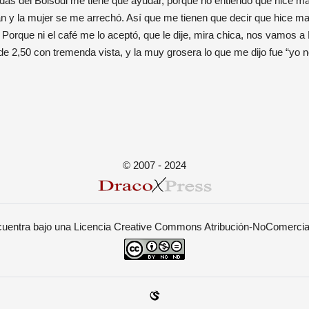
as del Bolsodi me tiene que ayudar, porque no entiendo que hice mal
an y la mujer se me arrechó. Así que me tienen que decir que hice 
o. Porque ni el café me lo aceptó, que le dije, mira chica, nos vamos a
e 2,50 con tremenda vista, y la muy grosera lo que me dijo fue “yo n
© 2007 - 2024
ncuentra bajo una
Licencia Creative Commons Atribución-NoComercial-