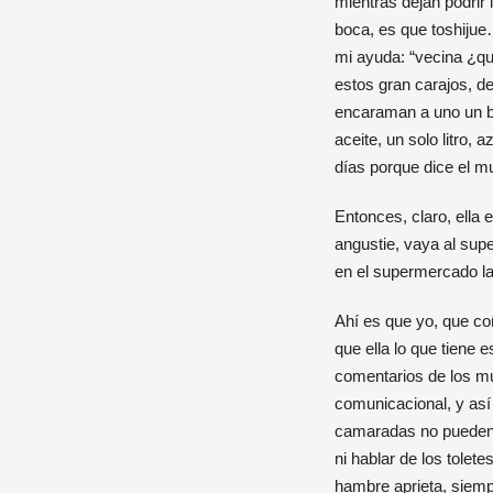
mientras dejan podrir
boca, es que toshijue…
mi ayuda: “vecina ¿qu
estos gran carajos, d
encaraman a uno un bo
aceite, un solo litro,
días porque dice el 
Entonces, claro, ella 
angustie, vaya al sup
en el supermercado la 
Ahí es que yo, que coñ
que ella lo que tiene 
comentarios de los muc
comunicacional, y así 
camaradas no pueden e
ni hablar de los tolet
hambre aprieta, siemp