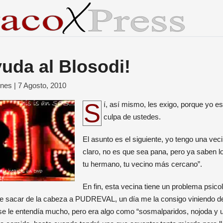
yuda al Blosodi!
ones |
7 Agosto, 2010
Sí, así mismo, les exigo, porque yo estoy en este peo por
culpa de ustedes.
El asunto es el siguiente, yo tengo una vec
claro, no es que sea pana, pero ya saben 
tu hermano, tu vecino más cercano”.
En fin, esta vecina tiene un problema psicol
e sacar de la cabeza a PUDREVAL, un día me la consigo viniendo de
se le entendía mucho, pero era algo como “sosmalparidos, nojoda y 