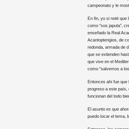
campeonato y le mostré
En fin, yo si noté qu
como “sos japuta”, cr
enseñado la Real Acad
Acantopterigios, de c
redonda, armada de di
que se extienden hasta
que vive en el Medite
como “salvemos a los 
Entonces ahí fue que 
progreso a este país,
funcionan del todo bi
El asunto es que ahora
puedo tocar el tema, 