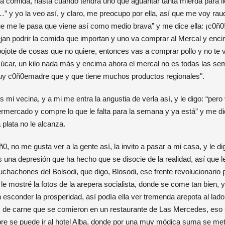
 la comida, hasta cuando tendrá uno que aguantar tanta mierda para ll
” y yo la veo así, y claro, me preocupo por ella, así que me voy raud
e me le pasa que viene así como medio brava” y me dice ella: ¡c0ñ
ejan podrir la comida que importan y uno va comprar al Mercal y enci
jote de cosas que no quiere, entonces vas a comprar pollo y no te 
 azúcar, un kilo nada más y encima ahora el mercal no es todas las s
muy c0ñ0emadre que y que tiene muchos productos regionales".
es mi vecina, y a mi me entra la angustia de verla así, y le digo: “pero
ermercado y compre lo que le falta para la semana y ya está” y me di
plata no le alcanza.
0, no me gusta ver a la gente así, la invito a pasar a mi casa, y le d
es una depresión que ha hecho que se disocie de la realidad, así que l
hachones del Bolsodi, que digo, Blosodi, ese frente revolucionario pi
le mostré la fotos de la arepera socialista, donde se come tan bien, y
sconder la prosperidad, así podía ella ver tremenda arepota al lado
es de carne que se comieron en un restaurante de Las Mercedes, eso s
re se puede ir al hotel Alba, donde por una muy módica suma se me